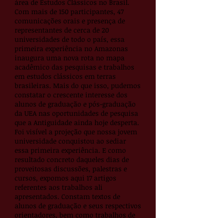
área de Estudos Clássicos no Brasil.
Com mais de 150 participantes, 47
comunicações orais e presença de
representantes de cerca de 20
universidades de todo o país, essa
primeira experiência no Amazonas
inaugura uma nova rota no mapa
acadêmico das pesquisas e trabalhos
em estudos clássicos em terras
brasileiras. Mais do que isso, pudemos
constatar o crescente interesse dos
alunos de graduação e pós-graduação
da UEA nas oportunidades de pesquisa
que a Antiguidade ainda hoje desperta.
Foi visível a projeção que nossa jovem
universidade conquistou ao sediar
essa primeira experiência. E como
resultado concreto daqueles dias de
proveitosas discussões, palestras e
cursos, expomos aqui 17 artigos
referentes aos trabalhos ali
apresentados. Constam textos de
alunos de graduação e seus respectivos
orientadores, bem como trabalhos de