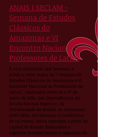
ANAIS I SECLAM -
Semana de Estudos
Clássicos do
Amazonas e VI
Encontro Nacional de
Professores de Latim
É com satisfação que levamos a
público estes Anais da “I Semana de
Estudos Clássicos do Amazonas e VI
Encontro Nacional de Professores de
Latim”, realizados entre 24 e 27 de
maio de 2016, nas dependências da
Escola Normal Superior, da
Universidade do Estado do Amazonas
(ENS-UEA), em Manaus. O ineditismo
de tal evento dessa natureza e porte na
capital do Estado demonstra o
vigoroso fortalecimento e expansão da