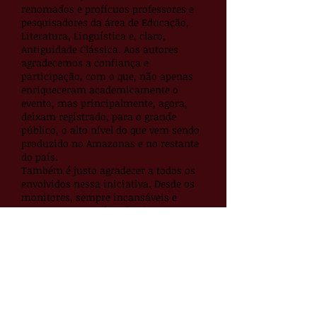
renomados e profícuos professores e
pesquisadores da área de Educação,
Literatura, Linguística e, claro,
Antiguidade Clássica. Aos autores
agradecemos a confiança e
participação, com o que, não apenas
enriqueceram academicamente o
evento, mas principalmente, agora,
deixam registrado, para o grande
público, o alto nível do que vem sendo
produzido no Amazonas e no restante
do país.
Também é justo agradecer a todos os
envolvidos nessa iniciativa. Desde os
monitores, sempre incansáveis e
atuantes, passando pelos inscritos e
suas contribuições acadêmicas, até os
palestrantes e ministradores de
minicursos, todos trabalhando com
recursos próprios, visto que o evento
não dispunha de verba suficiente para
arcar com os custos de passagem e
estada. Mesmo assim, nosso evento