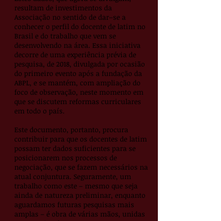
resultam de investimentos da
Associação no sentido de dar–se a
conhecer o perfil do docente de latim no
Brasil e do trabalho que vem se
desenvolvendo na área. Essa iniciativa
decorre de uma experiência prévia de
pesquisa, de 2018, divulgada por ocasião
do primeiro evento após a fundação da
ABPL, e se mantém, com ampliação do
foco de observação, neste momento em
que se discutem reformas curriculares
em todo o país.
Este documento, portanto, procura
contribuir para que os docentes de latim
possam ter dados suficientes para se
posicionarem nos processos de
negociação, que se fazem necessários na
atual conjuntura. Seguramente, um
trabalho como este – mesmo que seja
ainda de natureza preliminar, enquanto
aguardamos futuras pesquisas mais
amplas – é obra de várias mãos, unidas