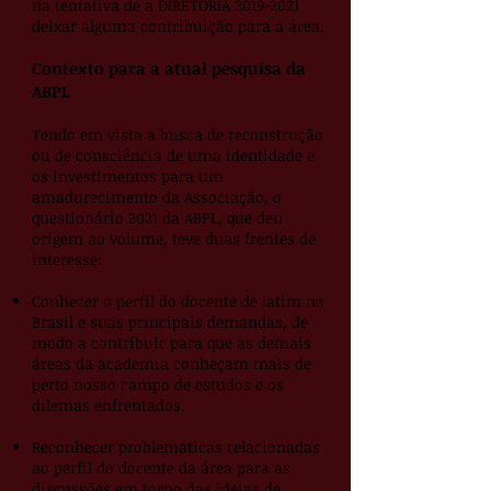
na tentativa de a DIRETORIA
2019-2021
deixar alguma contribuição para a área.
Contexto para a atual pesquisa da
ABPL
Tendo em vista a busca de reconstrução
ou de consciência de uma identidade e
os investimentos para um
amadurecimento da Associação, o
questionário 2021 da ABPL, que deu
origem ao volume, teve duas frentes de
interesse:
Conhecer o perfil do docente de latim no
Brasil e suas principais demandas, de
modo a contribuir para que as demais
áreas da academia conheçam mais de
perto nosso campo de estudos e os
dilemas enfrentados.
Reconhecer problemáticas relacionadas
ao perfil do docente da área para as
discussões em torno das ideias de